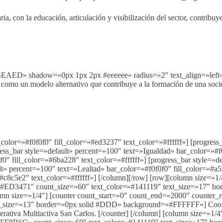
a, con la educación, articulación y visibilización del sector, contribu
BEAED» shadow=»0px 1px 2px #eeeeee» radius=»2″ text_align=»left»]
ector como un modelo alternativo que contribuye a la formación de una so
color=»#f0f0f0″ fill_color=»#ed3237″ text_color=»#ffffff»] [progress
ess_bar style=»default» percent=»100″ text=»Igualdad» bar_color=»#f0f
f0″ fill_color=»#6ba228″ text_color=»#ffffff»] [progress_bar style=»
ult» percent=»100″ text=»Lealtad» bar_color=»#f0f0f0″ fill_color=»#a5
#c8c5e2″ text_color=»#ffffff»] [/column][/row] [row][column size=»1
=»#ED3471″ count_size=»60″ text_color=»#141119″ text_size=»17″ b
olumn size=»1/4″] [counter count_start=»0″ count_end=»2000″ counter
_size=»13″ border=»0px solid #DDD» background=»#FFFFFF»] Coogran
rativa Multiactiva San Carlos. [/counter] [/column] [column size=»1/