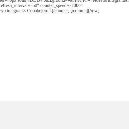
order=»0px solid #DDD» background=»#FFFFFF»] Nuevos integrantes:
_refresh_interval=»50″ counter_speed=»7000″
ntegrante: Cooabejorral.[/counter] [/column][/row]