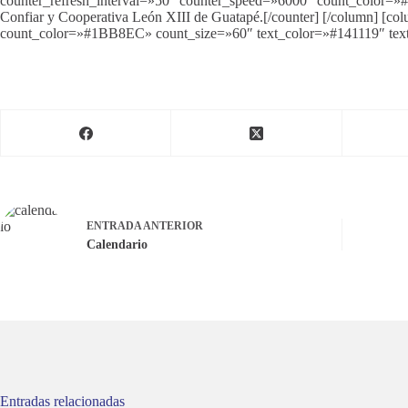
counter_refresh_interval=»50″ counter_speed=»6000″ count_color=
Confiar y Cooperativa León XIII de Guatapé.[/counter] [/column] [c
count_color=»#1BB8EC» count_size=»60″ text_color=»#141119″ text
ENTRADA
ANTERIOR
Calendario
Entradas relacionadas