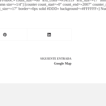
»#FF8B6C» count_size=»60″ text_color=»#141119″ text_size=»17″ b
olumn size=»1/4″] [counter count_start=»0″ count_end=»2007″ counter
_size=»17″ border=»0px solid #DDD» background=»#FFFFFF»] Nuevo i
SIGUIENTE
ENTRADA
Google Map