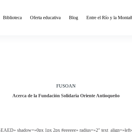
Biblioteca
Oferta educativa
Blog
Entre el Río y la Monta
FUSOAN
Acerca de la Fundación Solidaria Oriente Antioqueño
EBEAED» shadow=»0px 1px 2px #eeeeee» radius=»2″ text_align=»left