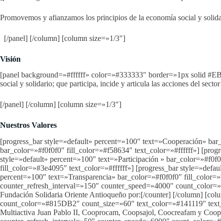
Promovemos y afianzamos los principios de la economía social y solidari
[/panel] [/column] [column size=»1/3″]
Visión
[panel background=»#ffffff» color=»#333333″ border=»1px solid #E
social y solidario; que participa, incide y articula las acciones del s
[/panel] [/column] [column size=»1/3″]
Nuestros Valores
[progress_bar style=»default» percent=»100″ text=»Cooperación» bar_
bar_color=»#f0f0f0″ fill_color=»#f58634″ text_color=»#ffffff»] [progr
style=»default» percent=»100″ text=»Participación » bar_color=»#f0f0
fill_color=»#3e4095″ text_color=»#ffffff»] [progress_bar style=»defa
percent=»100″ text=»Transparencia» bar_color=»#f0f0f0″ fill_color=»
counter_refresh_interval=»150″ counter_speed=»4000″ count_color
Fundación Solidaria Oriente Antioqueño por:[/counter] [/column] [c
count_color=»#815DB2″ count_size=»60″ text_color=»#141119″ text
Multiactiva Juan Pablo II, Cooprocam, Coopsajol, Coocreafam y Coope