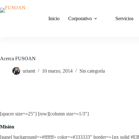
Saltar
al
contenido
Inicio
Corporativo
Servicios
Acerca FUSOAN
uriantt
10 marzo, 2014
Sin categoría
[spacer size=»25″] [row][column size=»1/3″]
Misión
[panel background=»#ffffff» color=»#333333″ border=»1px solid #