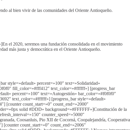
yendo al bien vivir de las comunidades del Oriente Antioqueño.
En el 2020, seremos una fundación consolidada en el movimiento
ciedad más justa y democrática en el Oriente Antioqueño.
_bar style=»default» percent=»100″ text=»Solidaridad»
0f0″ fill_color=»#fff412″ text_color=»#ffffff»] [progress_bar
default» percent=»100″ text=»Autogestión» bar_color=»#f0f0f0″
3692″ text_color=»#ffffff»] [progress_bar style=»default»
/4″] [counter count_start=»0″ count_end=»2000″
order=»0px solid #DDD» background=»#FFFFFF»]Constitución de la
_refresh_interval=»150″ counter_speed=»5000″
ada, Coosanluis, Pio XII de Cocorná, Coopalejandría, Cooperativa
4″] [counter count_start=»0″ count_end=»2006″