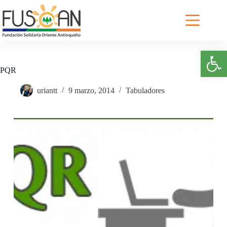
Saltar
al
contenido
Abrir barra de herramientas
PQR
uriantt
9 marzo, 2014
Tabuladores