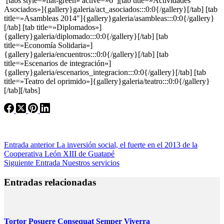
[tabs style=»flat-green» active=»6″][tab title=»Actividades
Asociados»]{gallery}galeria/act_asociados:::0:0{/gallery}[/tab] [tab
title=»Asambleas 2014″]{gallery}galeria/asambleas:::0:0{/gallery}
[/tab] [tab title=»Diplomados»]
{gallery}galeria/diplomado:::0:0{/gallery}[/tab] [tab
title=»Economía Solidaria»]
{gallery}galeria/encuentros:::0:0{/gallery}[/tab] [tab
title=»Escenarios de integración»]
{gallery}galeria/escenarios_integracion:::0:0{/gallery}[/tab] [tab
title=»Teatro del oprimido»]{gallery}galeria/teatro:::0:0{/gallery}
[/tab][/tabs]
Entrada
anterior
La inversión social, el fuerte en el 2013 de la
Cooperativa León XIII de Guatapé
Siguiente
Entrada
Nuestros servicios
Entradas relacionadas
Tortor Posuere Consequat Semper Viverra