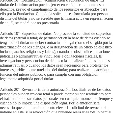
Artículo 18º. Rectificación, actualización o supresión de datos: El
titular de la información puede ejercer en cualquier momento estos
derechos, previo el cumplimiento de los requisitos establecidos para
ello por la Fundación. Cuando la solicitud sea formulada por persona
distinta del titular y no se acredite que la misma actúa en representación
de aquél, se tendrá por no presentada.
Artículo 19º. Supresión de datos: No procede la solicitud de supresión
de datos (parcial o total) de permanecer en la base de datos cuando se
tenga con el titular un deber contractual o legal (como el surgido por la
incardinación de los clérigos, o la designación de un oficio eclesiástico
incluso para los religiosos y laicos); cuando se obstaculice actuaciones
judiciales o administrativas vinculadas a obligaciones fiscales, la
investigación y persecución de delitos o la actualización de sanciones
administrativas, o cuando los datos sean necesarios para proteger los
intereses jurídicamente tutelados del titular; para realizar una acción en
función del interés público, o para cumplir con una obligación
legalmente adquirida por el titular.
Artículo 20º. Revocatoria de la autorización: Los titulares de los datos
personales pueden revocar total o parcialmente su consentimiento para
el tratamiento de sus datos personales en cualquier momento, siempre y
cuando no lo impida una disposición legal. Por lo anterior, será
necesario que el titular al momento elevar la solicitud de revocatoria
indique en ésta, si la revocación que pretende realizar es total o parcial,