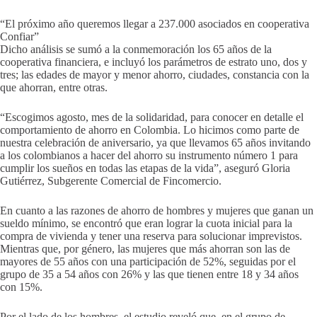
“El próximo año queremos llegar a 237.000 asociados en cooperativa
Confiar”
Dicho análisis se sumó a la conmemoración los 65 años de la
cooperativa financiera, e incluyó los parámetros de estrato uno, dos y
tres; las edades de mayor y menor ahorro, ciudades, constancia con la
que ahorran, entre otras.
“Escogimos agosto, mes de la solidaridad, para conocer en detalle el
comportamiento de ahorro en Colombia. Lo hicimos como parte de
nuestra celebración de aniversario, ya que llevamos 65 años invitando
a los colombianos a hacer del ahorro su instrumento número 1 para
cumplir los sueños en todas las etapas de la vida”, aseguró Gloria
Gutiérrez, Subgerente Comercial de Fincomercio.
En cuanto a las razones de ahorro de hombres y mujeres que ganan un
sueldo mínimo, se encontró que eran lograr la cuota inicial para la
compra de vivienda y tener una reserva para solucionar imprevistos.
Mientras que, por género, las mujeres que más ahorran son las de
mayores de 55 años con una participación de 52%, seguidas por el
grupo de 35 a 54 años con 26% y las que tienen entre 18 y 34 años
con 15%.
Por el lado de los hombres, el estudio reveló que, en el grupo de