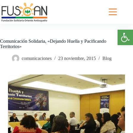
Saltar
al
contenido
Abrir barra de herramientas
Comunicación Solidaria, «Dejando Huella y Pacificando
Territorios»
comunicaciones
23 noviembre, 2015
Blog