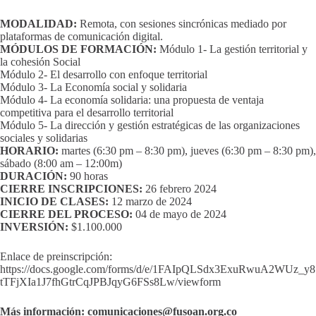
MODALIDAD:
Remota, con sesiones sincrónicas mediado por
plataformas de comunicación digital.
MÓDULOS DE FORMACIÓN:
Módulo 1- La gestión territorial y
la cohesión Social
Módulo 2- El desarrollo con enfoque territorial
Módulo 3- La Economía social y solidaria
Módulo 4- La economía solidaria: una propuesta de ventaja
competitiva para el desarrollo territorial
Módulo 5- La dirección y gestión estratégicas de las organizaciones
sociales y solidarias
HORARIO:
martes (6:30 pm – 8:30 pm), jueves (6:30 pm – 8:30 pm),
sábado (8:00 am – 12:00m)
DURACIÓN:
90 horas
CIERRE INSCRIPCIONES:
26 febrero 2024
INICIO DE CLASES:
12 marzo de 2024
CIERRE DEL PROCESO:
04 de mayo de 2024
INVERSIÓN:
$1.100.000
Enlace de preinscripción:
https://docs.google.com/forms/d/e/1FAIpQLSdx3ExuRwuA2WUz_y8
tTFjXIa1J7fhGtrCqJPBJqyG6FSs8Lw/viewform
Más información: comunicaciones@fusoan.org.co