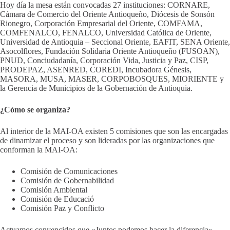
Hoy día la mesa están convocadas 27 instituciones: CORNARE,
Cámara de Comercio del Oriente Antioqueño, Diócesis de Sonsón
Rionegro, Corporación Empresarial del Oriente, COMFAMA,
COMFENALCO, FENALCO, Universidad Católica de Oriente,
Universidad de Antioquia – Seccional Oriente, EAFIT, SENA Oriente,
Asocolflores, Fundación Solidaria Oriente Antioqueño (FUSOAN),
PNUD, Conciudadanía, Corporación Vida, Justicia y Paz, CISP,
PRODEPAZ, ASENRED, COREDI, Incubadora Génesis,
MASORA, MUSA, MASER, CORPOBOSQUES, MIORIENTE y
la Gerencia de Municipios de la Gobernación de Antioquia.
¿Cómo se organiza?
Al interior de la MAI-OA existen 5 comisiones que son las encargadas
de dinamizar el proceso y son lideradas por las organizaciones que
conforman la MAI-OA:
Comisión de Comunicaciones
Comisión de Gobernabilidad
Comisión Ambiental
Comisión de Educació
Comisión Paz y Conflicto
Actuamos convencidos que «Juntos podemos hacer la diferencia»