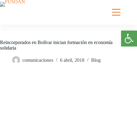
Saltar
al
contenido
Abrir barra de herramientas
Reincorporados en Bolívar inician formación en economía
solidaria
comunicaciones
6 abril, 2018
Blog