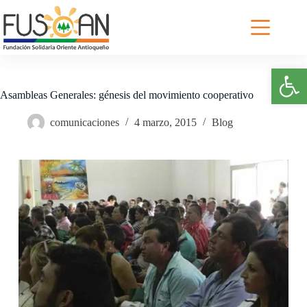
Saltar
al
contenido
Abrir barra de herramientas
Asambleas Generales: génesis del movimiento cooperativo
comunicaciones
4 marzo, 2015
Blog