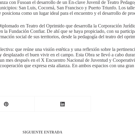
nza con Fusoan el desarrollo de un En-clave Juvenil de Teatro Pedagogí
nicipios: San Luis, Cocorná, San Francisco y Puerto Triunfo. Los tallere
 posiciona como un lugar ideal para el encuentro y el desarrollo de proc
plomado en Teatro del Oprimido que desarrolla la Corporación Jurídica 
en la Fundación Confiar. De ahí que se haya propiciado, con su particip
rmación social de sus territorios, desde la pedagogía del teatro del opr
ectiva: que reúne una visión estética y una reflexión sobre la pertinenci
y desplazado el buen vivir en el campo. Esta Obra se llevó a cabo dura
 y un mes después en el X Encuentro Nacional de Juventud y Cooperativi
ntercooperación que expresa esta alianza. En ambos espacios con una gra
SIGUIENTE
ENTRADA