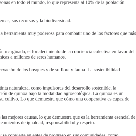
rsonas en todo el mundo, lo que representa al 10% de la población
emas, sus recursos y la biodiversidad.
na herramienta muy poderosa para combatir uno de los factores que más
n marginada, el fortalecimiento de la conciencia colectiva en favor del
micas a millones de seres humanos.
ervación de los bosques y de su flora y fauna. La sostenibilidad
inta naturaleza, como impulsoras del desarrollo sostenible, la
cción de quinoa bajo la modalidad agroecológica. La quinoa es un
o su cultivo, Lo que demuestra que cómo una cooperativa es capaz de
las mejores causas, lo que demuestra que es la herramienta esencial de
ineamientos de igualdad, responsabilidad y respeto.
 y se convierte en entes de progreso en sus comunidades, como