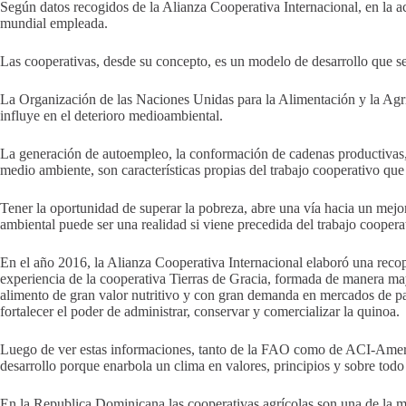
Según datos recogidos de la Alianza Cooperativa Internacional, en la 
mundial empleada.
Las cooperativas, desde su concepto, es un modelo de desarrollo que se 
La Organización de las Naciones Unidas para la Alimentación y la Agr
influye en el deterioro medioambiental.
La generación de autoempleo, la conformación de cadenas productivas, l
medio ambiente, son características propias del trabajo cooperativo qu
Tener la oportunidad de superar la pobreza, abre una vía hacia un mejor
ambiental puede ser una realidad si viene precedida del trabajo coopera
En el año 2016, la Alianza Cooperativa Internacional elaboró una recopi
experiencia de la cooperativa Tierras de Gracia, formada de manera ma
alimento de gran valor nutritivo y con gran demanda en mercados de paí
fortalecer el poder de administrar, conservar y comercializar la quinoa.
Luego de ver estas informaciones, tanto de la FAO como de ACI-America
desarrollo porque enarbola un clima en valores, principios y sobre todo
En la Republica Dominicana las cooperativas agrícolas son una de la ma