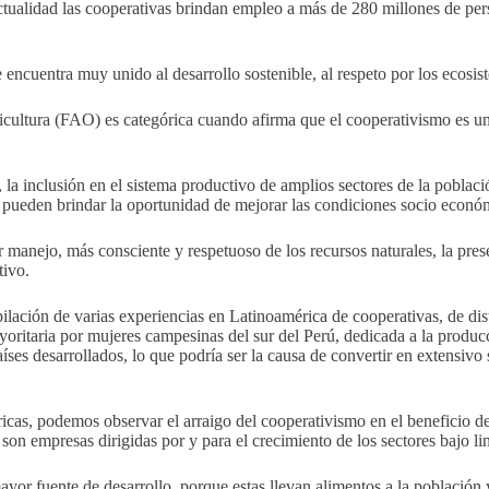
actualidad las cooperativas brindan empleo a más de 280 millones de pe
encuentra muy unido al desarrollo sostenible, al respeto por los ecosist
icultura (FAO) es categórica cuando afirma que el cooperativismo es u
a inclusión en el sistema productivo de amplios sectores de la població
e pueden brindar la oportunidad de mejorar las condiciones socio econó
 manejo, más consciente y respetuoso de los recursos naturales, la pres
tivo.
lación de varias experiencias en Latinoamérica de cooperativas, de dist
yoritaria por mujeres campesinas del sur del Perú, dedicada a la produ
ses desarrollados, lo que podría ser la causa de convertir en extensiv
s, podemos observar el arraigo del cooperativismo en el beneficio de 
 son empresas dirigidas por y para el crecimiento de los sectores bajo l
yor fuente de desarrollo, porque estas llevan alimentos a la población