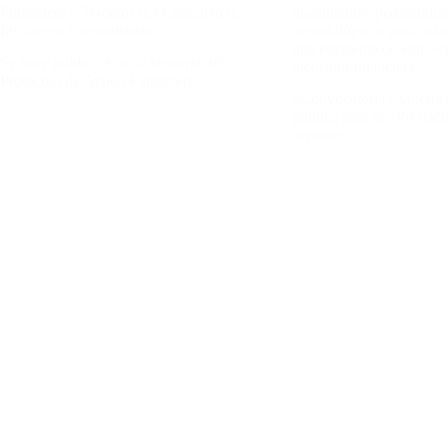
Financiera a Terceros del Concurso de
lineamientos pedagógico
Iniciativas Comunitarias
metodológicos para la i
una estrategia de educac
Se hace pública Acta aclaratoria del
inclusión financiera
Protocolo de Ayuda Financiera…
#Convocatoria | Abierta
pública para la «Prestac
servicios…