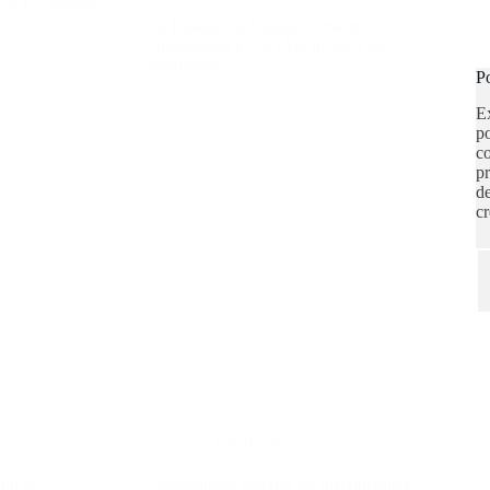
 en los Términos
La Fundación Solidaria Oriente
Antioqueño FUSOAN invita a los
interesados…
Po
Ex
po
co
pr
de
cr
27 enero, 2025
eño de
Nuevamente abiertas las inscripciones