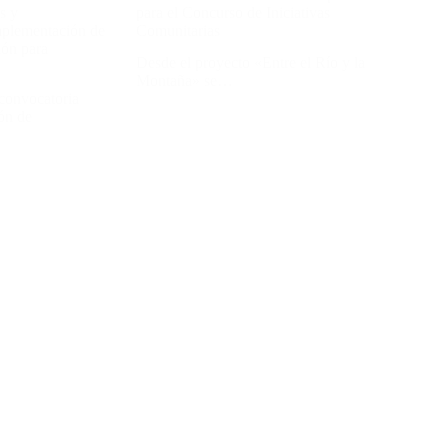
s y
para el Concurso de Iniciativas
mplementación de
Comunitarias
ión para
Desde el proyecto «Entre el Río y la
Montaña» se…
 convocatoria
ión de