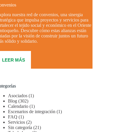
onvenios
plora nuestra red de convenios, una sinergia
tratégica que impulsa proyectos y servicios para
rtalecer el tejido social y económico en el Oriente
ntioqueño. Descubre cómo estas alianzas están
iadas por la visión de construir juntos un futuro
s sólido y solidario.
LEER MÁS
ategorías
Asociados
(1)
Blog
(302)
Calendario
(1)
Escenarios de integración
(1)
FAQ
(1)
Servicios
(2)
Sin categoría
(21)