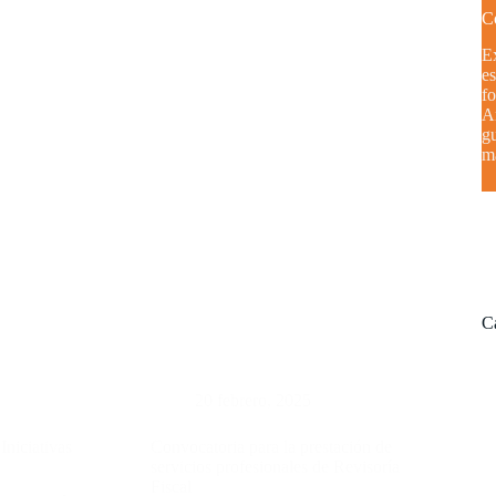
C
Ex
es
fo
A
gu
má
C
20 febrero, 2025
Iniciativas
Convocatoria para la prestación de
servicios profesionales de Revisoría
Fiscal