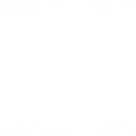
Durante el año 2024, la economía
Tal y como se estableció
solidaria en el Oriente…
de Referencia…
3 febrero, 2025
3 febrero, 2025
Acta Aclaratoria – Protocolo de Ayuda
Convoctoria abierta: dis