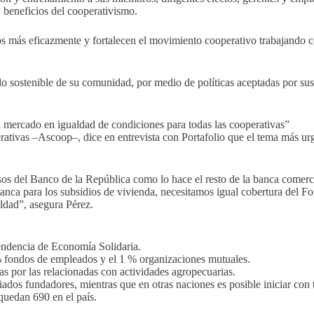
y beneficios del cooperativismo.
s más eficazmente y fortalecen el movimiento cooperativo trabajando co
o sostenible de su comunidad, por medio de políticas aceptadas por su
l mercado en igualdad de condiciones para todas las cooperativas”
tivas –Ascoop–, dice en entrevista con Portafolio que el tema más urg
rsos del Banco de la República como lo hace el resto de la banca comerci
ca para los subsidios de vivienda, necesitamos igual cobertura del Fog
aldad”, asegura Pérez.
endencia de Economía Solidaria.
0 % fondos de empleados y el 1 % organizaciones mutuales.
as por las relacionadas con actividades agropecuarias.
os fundadores, mientras que en otras naciones es posible iniciar con t
quedan 690 en el país.