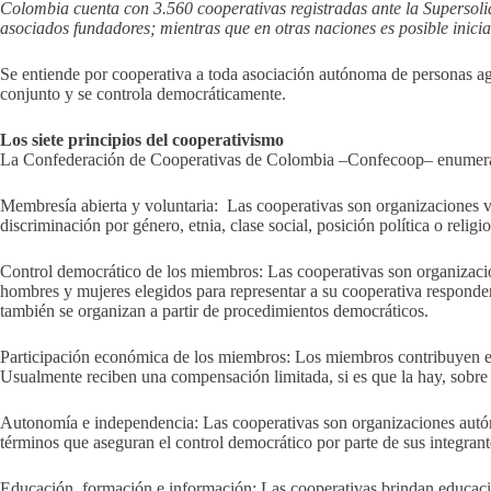
Colombia cuenta con 3.560 cooperativas registradas ante la Supersolid
asociados fundadores; mientras que en otras naciones es posible inicia
Se entiende por cooperativa a toda asociación autónoma de personas ag
conjunto y se controla democráticamente.
Los siete principios del cooperativismo
La Confederación de Cooperativas de Colombia –Confecoop– enumera y 
Membresía abierta y voluntaria: Las cooperativas son organizaciones vol
discriminación por género, etnia, clase social, posición política o religio
Control democrático de los miembros: Las cooperativas son organizacion
hombres y mujeres elegidos para representar a su cooperativa responden
también se organizan a partir de procedimientos democráticos.
Participación económica de los miembros: Los miembros contribuyen equ
Usualmente reciben una compensación limitada, si es que la hay, sobre
Autonomía e independencia: Las cooperativas son organizaciones autóno
términos que aseguran el control democrático por parte de sus integran
Educación, formación e información: Las cooperativas brindan educació