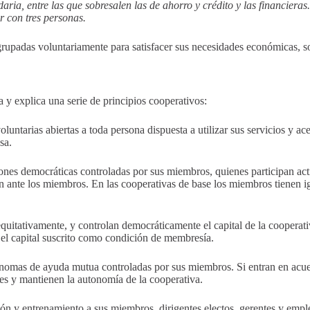
aria, entre las que sobresalen las de ahorro y crédito y las financier
r con tres personas.
rupadas voluntariamente para satisfacer sus necesidades económicas, so
explica una serie de principios cooperativos:
untarias abiertas a toda persona dispuesta a utilizar sus servicios y ac
sa.
es democráticas controladas por sus miembros, quienes participan activ
 ante los miembros. En las cooperativas de base los miembros tienen igu
itativamente, y controlan democráticamente el capital de la cooperativ
 el capital suscrito como condición de membresía.
mas de ayuda mutua controladas por sus miembros. Si entran en acuerdo
tes y mantienen la autonomía de la cooperativa.
n y entrenamiento a sus miembros, dirigentes electos, gerentes y emple