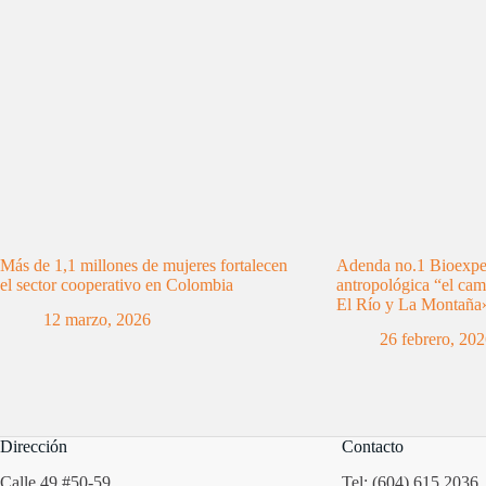
Más de 1,1 millones de mujeres fortalecen
Adenda no.1 Bioexped
el sector cooperativo en Colombia
antropológica “el cam
El Río y La Montaña
12 marzo, 2026
26 febrero, 20
Dirección
Contacto
Calle 49 #50-59
Tel: (604) 615 2036